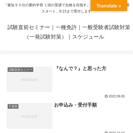
『最短９０分の要約学習 １回の受講で合格を目指す』来呼応した時間から学習
Translate »
スタート。8:15まで受付します
試験直前セミナー｜一種免許｜一般受験者試験対策
（一発試験対策）｜スケジュール
『なんで？』と思った方
試験直前セミナー
2022.09.05
お申込み・受付手順
千葉県
2020.10.04