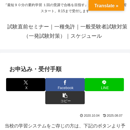
『最短９０分の要約学習 １回の受講で合格を目指す』来呼応した時間から学習
Translate »
スタート。8:15まで受付します
試験直前セミナー｜一種免許｜一般受験者試験対策
（一発試験対策）｜スケジュール
お申込み・受付手順
X
Facebook
LINE
コピー
2020.10.04
2025.08.07
当校の学習システムをご存じの方は、下記のボタンより予