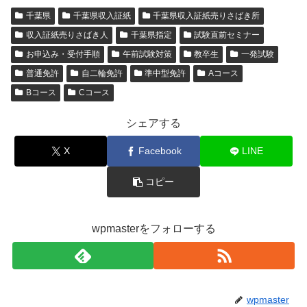
千葉県
千葉県収入証紙
千葉県収入証紙売りさばき所
収入証紙売りさばき人
千葉県指定
試験直前セミナー
お申込み・受付手順
午前試験対策
教卒生
一発試験
普通免許
自二輪免許
準中型免許
Aコース
Bコース
Cコース
シェアする
X
Facebook
LINE
コピー
wpmasterをフォローする
wpmaster