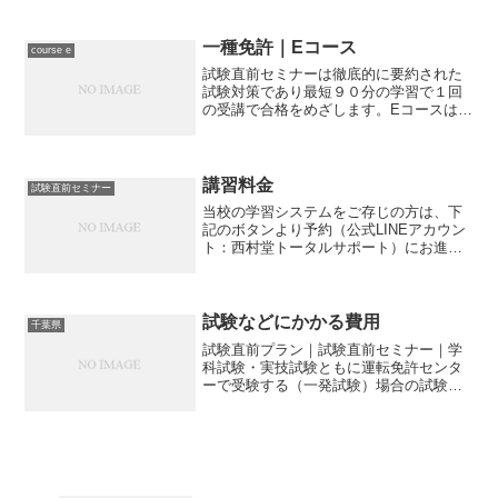
ください。公式LINE：西村堂トータルサ
ポート運転免許予備校西村堂 公式アカウ
ント試験直前セミナー｜一種免許｜一発
一種免許｜Eコース
course e
試験｜２-Bク...
試験直前セミナーは徹底的に要約された
試験対策であり最短９０分の学習で１回
の受講で合格をめざします。Eコースは
６：４５までに来校された方の学習カリ
キュラムですので、最新問題の演習と重
要ポイントの解説を受講することができ
ます。
講習料金
試験直前セミナー
当校の学習システムをご存じの方は、下
記のボタンより予約（公式LINEアカウン
ト：西村堂トータルサポート）にお進み
ください。公式LINE：西村堂トータルサ
ポート運転免許予備校西村堂 公式アカウ
ント当日の試験受験できるの？毎日は受
験できる？◇ ...
試験などにかかる費用
千葉県
試験直前プラン｜試験直前セミナー｜学
科試験・実技試験ともに運転免許センタ
ーで受験する（一発試験）場合の試験な
どにかかる費用をご説明します