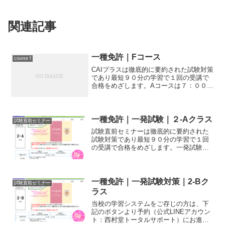
関連記事
一種免許｜Fコース
course f
CAIプラスは徹底的に要約された試験対策
であり最短９０分の学習で１回の受講で
合格をめざします。Aコースは７：００ま
でに来校された方の学習カリキュラムで
すので、最新問題の演習と重要ポイント
の解説を受講することができます。
一種免許｜一発試験｜２-Aクラス
試験直前セミナー
試験直前セミナーは徹底的に要約された
試験対策であり最短９０分の学習で１回
の受講で合格をめざします。一発試験対
策Aコースは７：００までに来校された方
の学習カリキュラムですので、最新問題
の演習と重要ポイントの解説を受講する
ことができます。
一種免許｜一発試験対策｜2-Bク
試験直前セミナー
ラス
当校の学習システムをご存じの方は、下
記のボタンより予約（公式LINEアカウン
ト：西村堂トータルサポート）にお進み