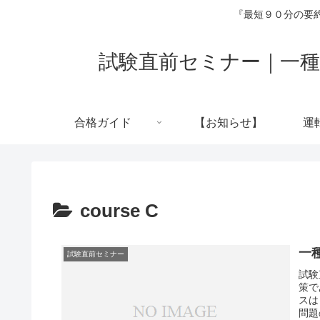
『最短９０分の要約
試験直前セミナー｜一種
合格ガイド
【お知らせ】
運
course C
一
試験直前セミナー
試験
策で
スは
問題